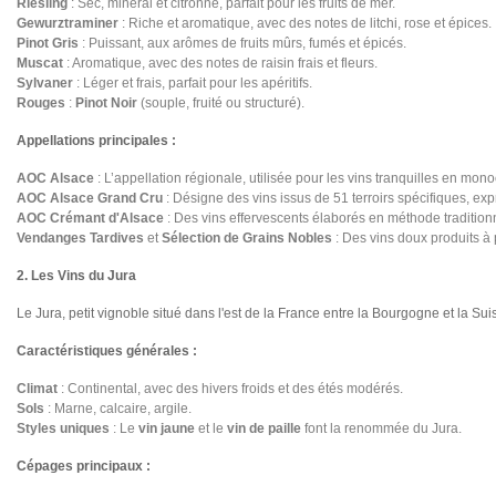
Riesling
: Sec, minéral et citronné, parfait pour les fruits de mer.
Gewurztraminer
: Riche et aromatique, avec des notes de litchi, rose et épices.
Pinot Gris
: Puissant, aux arômes de fruits mûrs, fumés et épicés.
Muscat
: Aromatique, avec des notes de raisin frais et fleurs.
Sylvaner
: Léger et frais, parfait pour les apéritifs.
Rouges
:
Pinot Noir
(souple, fruité ou structuré).
Appellations principales :
AOC Alsace
: L’appellation régionale, utilisée pour les vins tranquilles en mo
AOC Alsace Grand Cru
: Désigne des vins issus de 51 terroirs spécifiques, ex
AOC Crémant d'Alsace
: Des vins effervescents élaborés en méthode tradition
Vendanges Tardives
et
Sélection de Grains Nobles
: Des vins doux produits à p
2. Les Vins du Jura
Le Jura, petit vignoble situé dans l'est de la France entre la Bourgogne et la Sui
Caractéristiques générales :
Climat
: Continental, avec des hivers froids et des étés modérés.
Sols
: Marne, calcaire, argile.
Styles uniques
: Le
vin jaune
et le
vin de paille
font la renommée du Jura.
Cépages principaux :