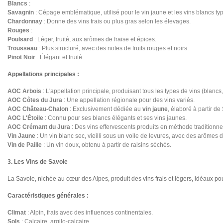
Blancs
:
Savagnin
: Cépage emblématique, utilisé pour le vin jaune et les vins blancs ty
Chardonnay
: Donne des vins frais ou plus gras selon les élevages.
Rouges
:
Poulsard
: Léger, fruité, aux arômes de fraise et épices.
Trousseau
: Plus structuré, avec des notes de fruits rouges et noirs.
Pinot Noir
: Élégant et fruité.
Appellations principales :
AOC Arbois
: L'appellation principale, produisant tous les types de vins (blancs,
AOC Côtes du Jura
: Une appellation régionale pour des vins variés.
AOC Château-Chalon
: Exclusivement dédiée au
vin jaune
, élaboré à partir d
AOC L'Étoile
: Connu pour ses blancs élégants et ses vins jaunes.
AOC Crémant du Jura
: Des vins effervescents produits en méthode traditionnel
Vin Jaune
: Un vin blanc sec, vieilli sous un voile de levures, avec des arômes de
Vin de Paille
: Un vin doux, obtenu à partir de raisins séchés.
3. Les Vins de Savoie
La Savoie, nichée au cœur des Alpes, produit des vins frais et légers, idéaux 
Caractéristiques générales :
Climat
: Alpin, frais avec des influences continentales.
Sols
: Calcaire, argilo-calcaire.