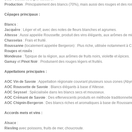
Production
: Principalement des blancs (70%), mais aussi des rouges et des ro
Cépages principaux :
Blancs
:
Jacquère
: Léger et vif, avec des notes de fleurs blanches et agrumes.
Altesse
: Aussi appelée Roussette, produit des vins élégants, aux arômes de mi
Chasselas
: Frais et fruité.
Roussanne
(localement appelée Bergeron) : Plus riche, utilisée notamment à 
Rouges et rosés
:
Mondeuse
: Typique de la région, aux arômes de fruits noirs, violette et épices.
Gamay
et
Pinot Noir
: Produisent des rouges légers et fruités.
Appellations principales :
AOC Vin de Savoie
: Appellation régionale couvrant plusieurs sous-zones (Ab
AOC Roussette de Savoie
: Blancs élégants à base d’Altesse.
AOC Seyssel
: Spécialisée dans les blancs secs et mousseux.
AOC Crémant de Savoie
: Des effervescents produits en méthode traditionnelle
AOC Chignin-Bergeron
: Des blancs riches et aromatiques à base de Roussan
Accords mets et vins :
Alsace
:
Riesling
avec poissons, fruits de mer, choucroute.