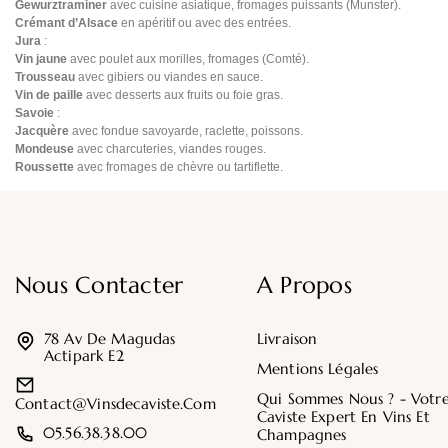
Gewurztraminer
avec cuisine asiatique, fromages puissants (Munster).
Crémant d’Alsace
en apéritif ou avec des entrées.
Jura
:
Vin jaune
avec poulet aux morilles, fromages (Comté).
Trousseau
avec gibiers ou viandes en sauce.
Vin de paille
avec desserts aux fruits ou foie gras.
Savoie
:
Jacquère
avec fondue savoyarde, raclette, poissons.
Mondeuse
avec charcuteries, viandes rouges.
Roussette
avec fromages de chèvre ou tartiflette.
Nous Contacter
A Propos
78 Av De Magudas
Livraison
Actipark E2
Mentions Légales
Qui Sommes Nous ? - Votr
Contact@vinsdecaviste.com
Caviste Expert En Vins Et
05.56.38.38.00
Champagnes