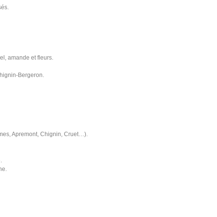
sés.
el, amande et fleurs.
Chignin-Bergeron.
ymes, Apremont, Chignin, Cruet…).
.
ne.