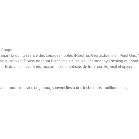
nocépages.
primant la quintessence des cépages nobles (Riesling, Gewurztraminer, Pinot Gris, 
nelle, souvent à base de Pinot Blanc, mais aussi de Chardonnay, Riesling ou Pinot 
artir de raisins surmûris, aux arômes complexes de fruits confits, miel et épices.
sse, produit des vins originaux, souvent liés à des techniques traditionnelles.