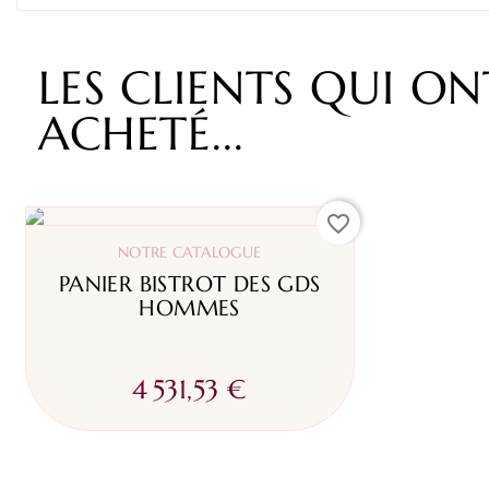
LES CLIENTS QUI O
ACHETÉ...
favorite_border
NOTRE CATALOGUE
PANIER BISTROT DES GDS
HOMMES
4 531,53 €