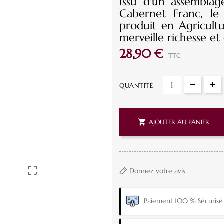
Issu d'un assembl
Cabernet Franc, le
produit en Agricultur
merveille richesse et
28,90 €
TTC
QUANTITÉ

AJOUTER AU PANIER

Donnez votre avis
Paiement 100 % Sécurisé