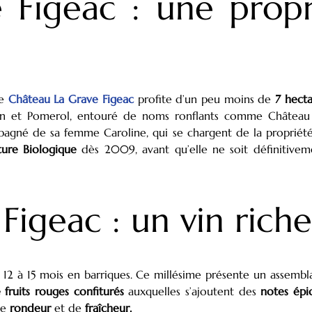
 Figeac : une propr
le
Château La Grave Figeac
profite d’un peu moins de
7 hecta
lion et Pomerol, entouré de noms ronflants comme Château
compagné de sa femme Caroline, qui se chargent de la propriét
ture Biologique
dès 2009, avant qu’elle ne soit définitive
igeac : un vin riche
 12 à 15 mois en barriques. Ce millésime présente un assem
e fruits rouges confiturés
auxquelles s’ajoutent des
notes épi
de
rondeur
et de
fraîcheur.