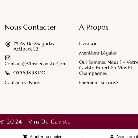
Nous Contacter
A Propos
78 Av De Magudas
Livraison
Actipark E2
Mentions Légales
Qui Sommes Nous ? - Votr
Contact@vinsdecaviste.com
Caviste Expert En Vins Et
05.56.38.38.00
Champagnes
Contactez-Nous
Paiement Sécurisé
© 2024 - Vins De Caviste

Ajouter au panier

Mon comp