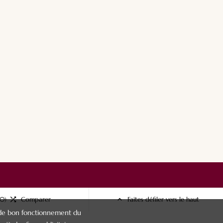
(0)

Comparer

Faites défiler vers le haut
ins de bon fonctionnement du