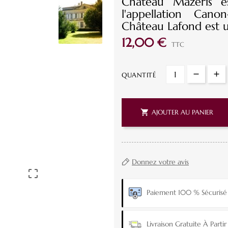
Château Mazeris es
l'appellation Can
Château Lafond est un
12,00 €
TTC
QUANTITÉ

AJOUTER AU PANIER
Donnez votre avis

Paiement 100 % Sécurisé
Livraison Gratuite À Part