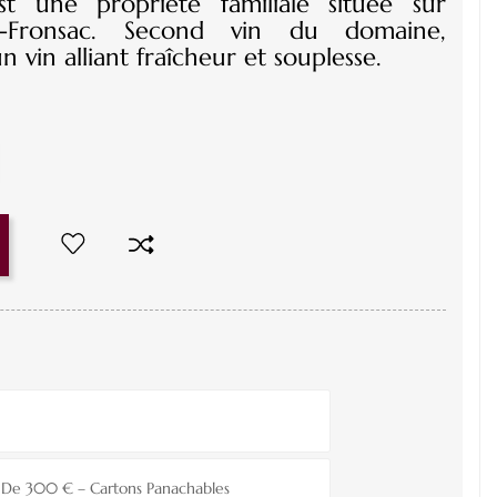
t une propriété familiale située sur
on-Fronsac. Second vin du domaine,
 vin alliant fraîcheur et souplesse.
ir De 300 € – Cartons Panachables