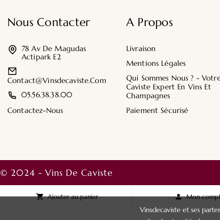
Nous Contacter
A Propos
78 Av De Magudas
Livraison
Actipark E2
Mentions Légales
Qui Sommes Nous ? - Votr
Contact@vinsdecaviste.com
Caviste Expert En Vins Et
05.56.38.38.00
Champagnes
Contactez-Nous
Paiement Sécurisé
© 2024 - Vins De Caviste

Ajouter au panier

Mon comp
Vinsdecaviste et ses parten