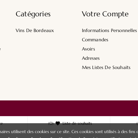
Catégories
Votre Compte
Vins De Bordeaux
Informations Personnelles
Commandes
e
Avoirs
Adresses
Mes Listes De Souhaits
te
(0)

Liste de souhaits
aires utilisent des cookies sur ce site. Ces cookies sont utilisés à des f