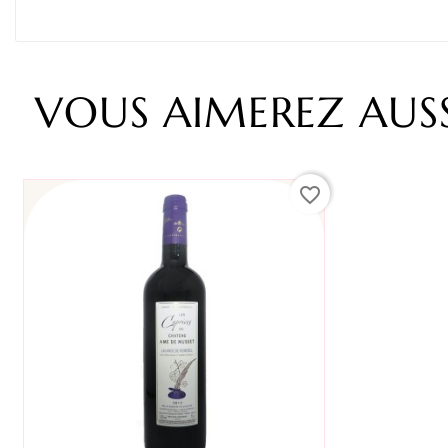
VOUS AIMEREZ AUSS
favorite_border