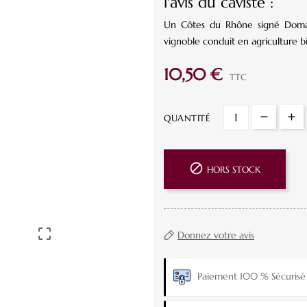
l'avis du caviste :
Un Côtes du Rhône signé Domaine
vignoble conduit en agriculture b
10,50 €
TTC
QUANTITÉ

HORS STOCK

Donnez votre avis
Paiement 100 % Sécurisé